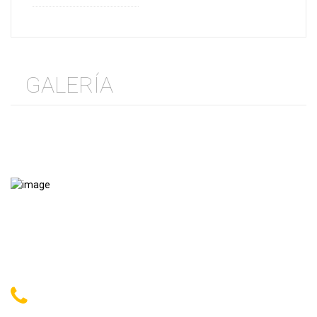
GALERÍA
En calidad Stampaz cuenta con su política de doble seguridad, que
consiste por una parte en entregar productos de gran calidad con
certificación ISO9001 y por otra dar un servicio de excelencia en las
mantenciones y reparaciones.
+56 222 213 332
+56 222 839 459
+56 222 943 936